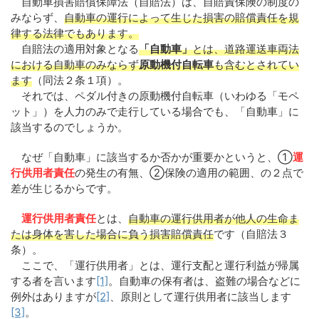
自動車損害賠償保障法（自賠法）は、自賠責保険の制度の
みならず、
自動車の運行によって生じた損害の賠償責任を規
律する法律でもあります。
自賠法の適用対象となる
「自動車」
とは、道路運送車両法
における自動車のみならず
原動機付自転車
も含むとされてい
ます
（同法２条１項）。
それでは、ペダル付きの原動機付自転車（いわゆる「モペ
ット」）を人力のみで走行している場合でも、「自動車」に
該当するのでしょうか。
なぜ「自動車」に該当するか否かが重要かというと、①
運
行供用者責任
の発生の有無、②保険の適用の範囲、の２点で
差が生じるからです。
運行供用者責任
とは、
自動車の運行供用者が他人の生命ま
たは身体を害した場合に負う損害賠償責任
です（自賠法３
条）。
ここで、「運行供用者」とは、運行支配と運行利益が帰属
する者を言います
[1]
。自動車の保有者は、盗難の場合などに
例外はありますが
[2]
、原則として運行供用者に該当します
[3]
。