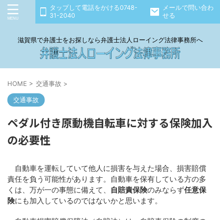
タップして電話をかける0748-
メールで問い合わ
31-2040
せる
滋賀県で弁護士をお探しなら弁護士法人ローイング法律事務所へ
HOME
>
交通事故
>
交通事故
ペダル付き原動機自転車に対する保険加入
の必要性
自動車を運転していて他人に損害を与えた場合、損害賠償
責任を負う可能性があります。自動車を保有している方の多
くは、万が一の事態に備えて、
自賠責保険
のみならず
任意保
険
にも加入しているのではないかと思います。