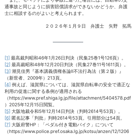
通事故と同じように損害賠償請求ができないかどうか、弁護
士に相談するのがよいと考えられます。
２０２６年１月９日 弁護士 矢野 拓馬
[1]
最高裁判昭和46年1月26日判決（民集25巻1号126頁）。
[2]
最高裁昭和48年12月20日判決（民集27巻11号1611頁）。
[3]
潮見佳男『基本講義債権各論Ⅱ不法行為法（第２版）』
（新世者、2009年）213頁。
[4]
例えば、滋賀県については、滋賀県自転車の安全で適正な
利用の促進に関する条例が適用される
（https://www.pref.shiga.lg.jp/file/attachment/5404578.pdf
）2025年12月15日閲覧。
[5]
大阪地裁令和5年12月14日判決（判時2614号53頁）。
[6]
匿名記事「判批」判時2614号53頁。引用部分は54頁。
[7]
大阪府警HP：「ペダル付き電動バイク」について
（https://www.police.pref.osaka.lg.jp/kotsu/anzen/12/1206