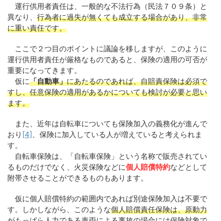
運行供用者責任は、一般的な不法行為（民法７０９条）と
異なり、
行為者に過失が無くても成立する場合があり、非常
に重い責任です。
ここで２つ目のポイントに議論を移しますが、このように
運行供用者責任が厳格なものであると、保険の適用の可否が
重要になってきます。
仮に
「自動車」
にあたるのであれば、自賠責保険は必須で
すし、任意保険の適用があるかについても検討が必要と思い
ます。
また、近年は自転車についても保険加入の義務化が進んで
おり
[4]
、保険に加入している人が増えていると考えられま
す。
自転車保険は、「自転車保険」という名称で販売されてい
るものだけでなく、火災保険などに
個人賠償特約
などとして
附帯させることができるものもあります。
仮に個人賠償特約の範囲内であれば別途保険加入は不要で
す。しかしながら、このような
個人賠償責任保険は、原動力
がもっぱら人力である車両による事故の場合には保険対象で