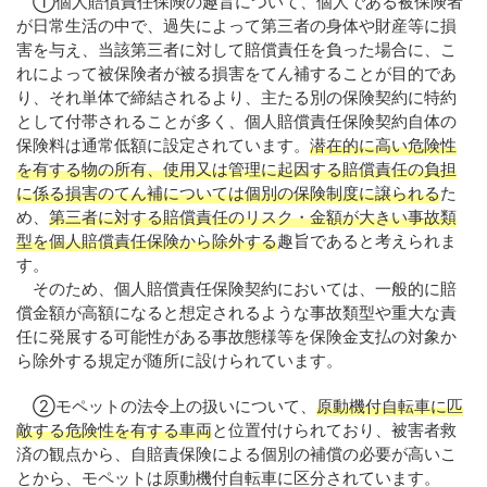
①個人賠償責任保険の趣旨について、個人である被保険者
が日常生活の中で、過失によって第三者の身体や財産等に損
害を与え、当該第三者に対して賠償責任を負った場合に、こ
れによって被保険者が被る損害をてん補することが目的であ
り、それ単体で締結されるより、主たる別の保険契約に特約
として付帯されることが多く、個人賠償責任保険契約自体の
保険料は通常低額に設定されています。
潜在的に高い危険性
を有する物の所有、使用又は管理に起因する賠償責任の負担
に係る損害のてん補については個別の保険制度に譲られる
た
め、
第三者に対する賠償責任のリスク・金額が大きい事故類
型を個人賠償責任保険から除外する
趣旨であると考えられま
す。
そのため、個人賠償責任保険契約においては、一般的に賠
償金額が高額になると想定されるような事故類型や重大な責
任に発展する可能性がある事故態様等を保険金支払の対象か
ら除外する規定が随所に設けられています。
②モペットの法令上の扱いについて、
原動機付自転車に匹
敵する危険性を有する車両
と位置付けられており、被害者救
済の観点から、自賠責保険による個別の補償の必要が高いこ
とから、モペットは原動機付自転車に区分されています。