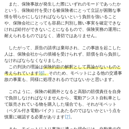
また、保険事故が発生した際にいずれのモードであったか
という、保険給付を受ける被保険者にとって立証が困難な事
情を明らかにしなければならないという負担を強いること
や、保険会社にとっても容易に判別し難い事実を確定できな
ければ給付ができないことになるもので、保険実務の運用に
耐えられるものではなく、適切ではありません。
したがって、原告の請求は棄却され、この事故を起こした
人は、保険会社からの填補を受けられず、賠償を自ら負担し
なければならなくなりました。
この判決の理論は
保険約款の解釈として異論がないものと
考えられています
[6]
。
そのため、モペットによる他の交通事
故の事案も、同様に処理されるのではないかと思います。
このように、保険の範囲外となると高額の賠償責任を自身
で負担しなければなりませんから、電動アシスト自転車とし
て販売されている物を購入した場合でも、それがモペット
（ペダル付き電動バイク）にあたるのではないかという点を
慎重に確認する必要があります
[7]
。
また、モペットにより事故に遭った場合には、自動車の交