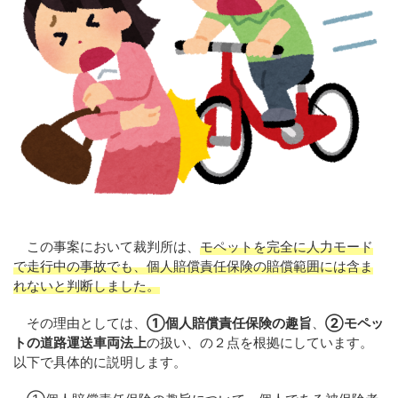
この事案において裁判所は、
モペットを完全に人力モード
で走行中の事故でも、個人賠償責任保険の賠償範囲には含ま
れないと判断しました。
その理由としては、
①個人賠償責任保険の趣旨
、
②モペッ
トの道路運送車両法上
の扱い、の２点を根拠にしています。
以下で具体的に説明します。